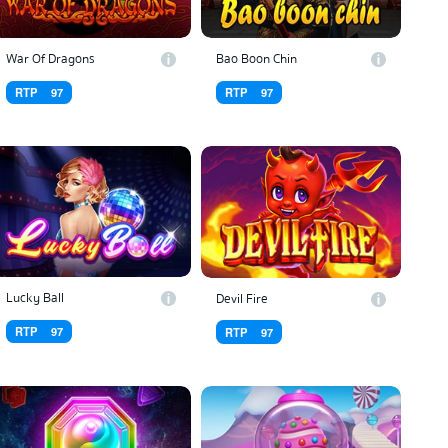
War Of Dragons
Bao Boon Chin
RTP
97
RTP
97
Lucky Ball
Devil Fire
RTP
97
RTP
97