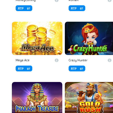
RTP
97
RTP
97
Mega Ace
Crazy Hunter
RTP
97
RTP
97