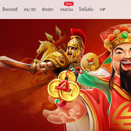
ล็อตเตอรี่
เกม 3D
ยิงปลา
เกมด่วน
โปรโมชั่น
VIP