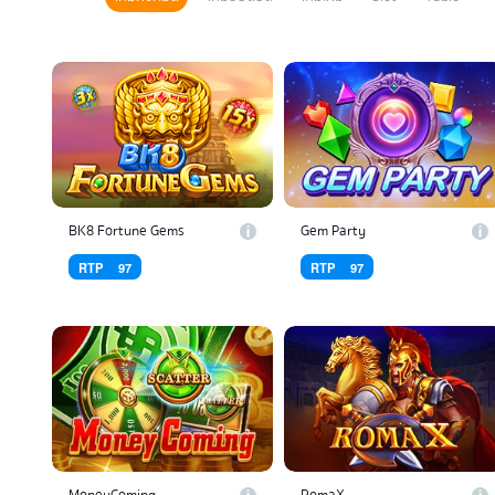
BK8 Fortune Gems
Gem Party
RTP
97
RTP
97
MoneyComing
RomaX