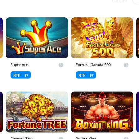
Super Ace
Fortune Garuda 500
RTP
97
RTP
97
Fortune Tree
Boxing King