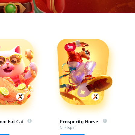
ใหม่
om Fat Cat
Prosperity Horse
n
Nextspin