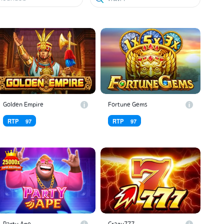
Golden Empire
Fortune Gems
RTP
97
RTP
97
Party Ape
Crazy777