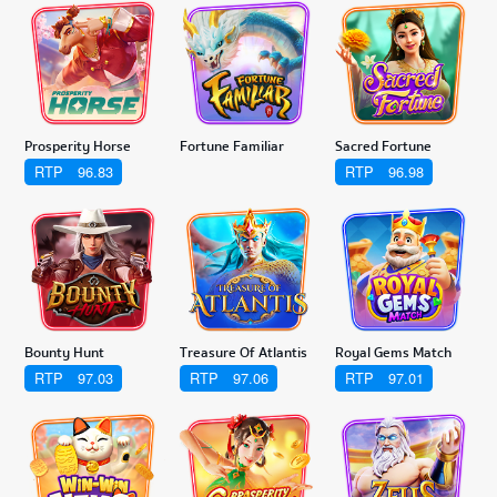
Prosperity Horse
Fortune Familiar
Sacred Fortune
RTP
96.83
RTP
96.98
Bounty Hunt
Treasure Of Atlantis
Royal Gems Match
RTP
97.03
RTP
97.06
RTP
97.01