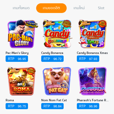
เกมทั้งหมด
เกมยอดฮิต
เกมใหม่
slot
Pac-Man's Glory
Candy Bonanza
Candy Bonanza Xmas
RTP
96.95
RTP
96.72
RTP
97.93
Roma
Nom Nom Fat Cat
Pharaoh's Fortune Realm
RTP
96.75
RTP
96.84
RTP
96.96