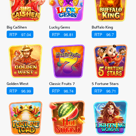
Big CaiShen
Lucky Gems
Buffalo King
RTP
97.04
RTP
96.81
RTP
96.7
Golden West
Classic Fruits 7
5 Fortune Stars
RTP
96.99
RTP
96.74
RTP
96.71