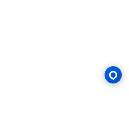
Malaysia