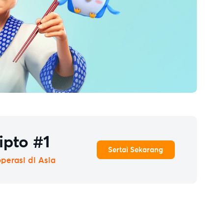
ipto #1
Sertai Sekarang
perasi di Asia