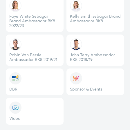
Faye White Sebagai
Kelly Smith sebagai Brand
Brand Ambassador BK8
Ambassador BK8
2022/23
Robin Van Persie
John Terry Ambassador
Ambassador BK8 2019/21
BK8 2018/19
DBR
Sponsor & Events
Video