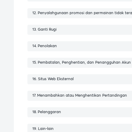
Penyalahgunaan promosi dan permainan tidak tera
Ganti Rugi
Penolakan
Pembatalan, Penghentian, dan Penangguhan Akun
Situs Web Eksternal
Menambahkan atau Menghentikan Pertandingan
Pelanggaran
Lain-lain