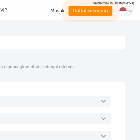
07/08/2026 04:30:39
(
GMT+7
)
VIP
Masuk
Daftar sekarang
 digabungkan di sini sebagai referensi.